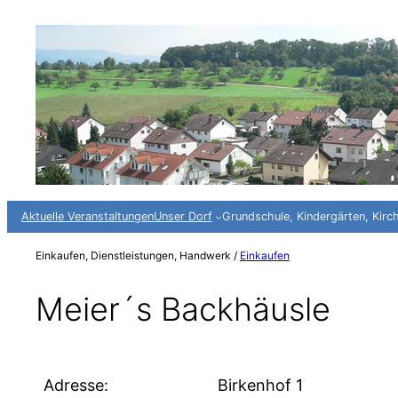
Zum
Inhalt
springen
Aktuelle Veranstaltungen
Unser Dorf
Grundschule, Kindergärten, Kirc
Einkaufen, Dienstleistungen, Handwerk /
Einkaufen
Meier´s Backhäusle
Adresse:
Birkenhof 1