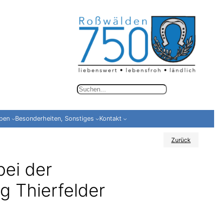
S
u
c
ppen
Besonderheiten, Sonstiges
Kontakt
h
Zurück
e
n
bei der
g Thierfelder