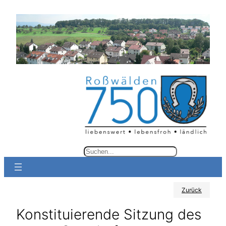
Zum
Inhalt
springen
S
u
c
Zurück
h
e
Konstituierende Sitzung des
n