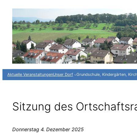
Zum
Inhalt
springen
Aktuelle Veranstaltungen
Unser Dorf
Grundschule, Kindergärten, Kirc
Sitzung des Ortschafts
Donnerstag 4. Dezember 2025