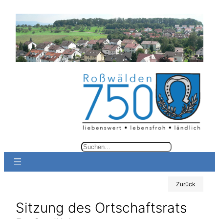
Zum
Inhalt
springen
S
u
c
Zurück
h
e
Sitzung des Ortschaftsrats
n