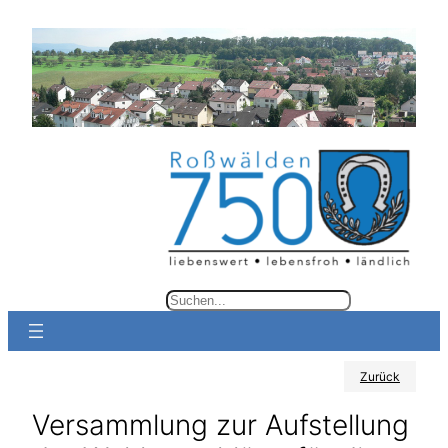
Zum
Inhalt
springen
S
u
c
Zurück
h
e
Versammlung zur Aufstellung
n