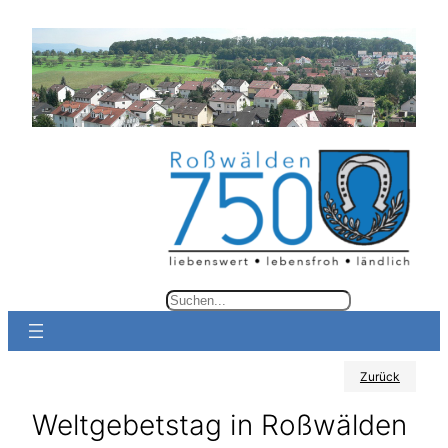
Zum
Inhalt
springen
S
u
c
Zurück
h
e
Weltgebetstag in Roßwälden
n