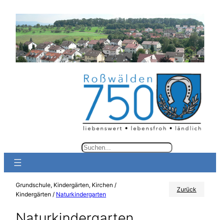
Zum
Inhalt
springen
S
u
c
Grundschule, Kindergärten, Kirchen /
h
Zurück
Kindergärten /
Naturkindergarten
e
Naturkindergarten
n