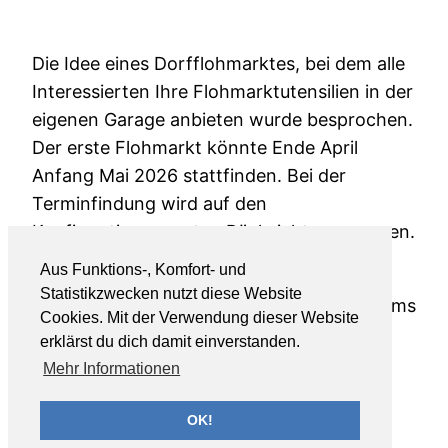
Die Idee eines Dorfflohmarktes, bei dem alle
Interessierten Ihre Flohmarktutensilien in der
eigenen Garage anbieten wurde besprochen.
Der erste Flohmarkt könnte Ende April
Anfang Mai 2026 stattfinden. Bei der
Terminfindung wird auf den
Konfirmationssonntag Rücksicht genommen.
Aus Funktions-, Komfort- und
Statistikzwecken nutzt diese Website
Die erste Büchersammlung des Bücherwurms
Cookies. Mit der Verwendung dieser Website
fand letzten Samstag statt. Im September
erklärst du dich damit einverstanden.
startet der Bücherwurm im Roßwälder
Mehr Informationen
Rathaus. Dort wurde schon kräftig von
Ehrenamtlichen renoviert und vorbereitet.
OK!