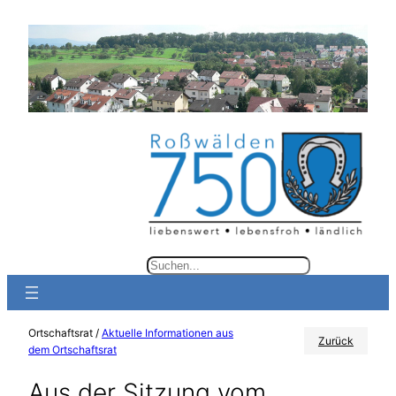
Zum
Inhalt
springen
S
u
c
Ortschaftsrat /
Aktuelle Informationen aus
h
Zurück
dem Ortschaftsrat
e
Aus der Sitzung vom
n