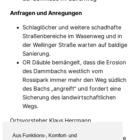
Anfragen und Anregungen
Schlaglöcher und weitere schadhafte
Straßenbereiche im Wasenweg und in
der Wellinger Straße warten auf baldige
Sanierung.
OR Däuble bemängelt, dass die Erosion
des Dammbachs westlich vom
Rossipark immer mehr den Weg südlich
des Bachs „angreift“ und fordert eine
Sicherung des landwirtschaftlichen
Wegs.
Ortsvorsteher Klaus Herrmann
Wenn Sie Fragen oder Anregungen haben,
Aus Funktions-, Komfort- und
rufen Sie mich an (Tel.: 6772), schreiben Sie