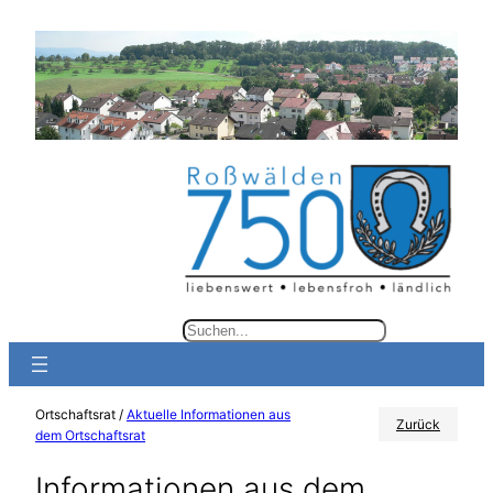
Zum
Inhalt
springen
S
u
c
Ortschaftsrat /
Aktuelle Informationen aus
h
Zurück
dem Ortschaftsrat
e
Informationen aus dem
n