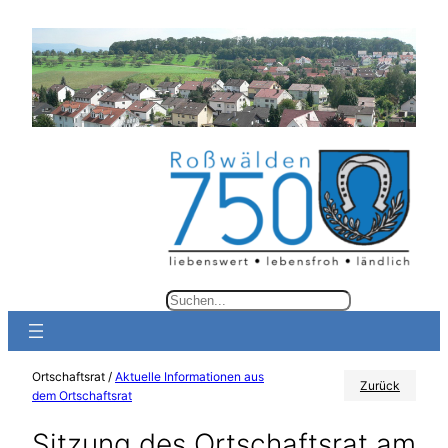
Zum
Inhalt
springen
S
u
c
Ortschaftsrat /
Aktuelle Informationen aus
h
Zurück
dem Ortschaftsrat
e
Sitzung des Ortschaftsrat am
n