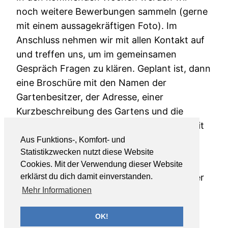
noch weitere Bewerbungen sammeln (gerne
mit einem aussagekräftigen Foto). Im
Anschluss nehmen wir mit allen Kontakt auf
und treffen uns, um im gemeinsamen
Gespräch Fragen zu klären. Geplant ist, dann
eine Broschüre mit den Namen der
Gartenbesitzer, der Adresse, einer
Kurzbeschreibung des Gartens und die
Angebote für diesen Tag zu erstellen, damit
ich als Besucher meine „Wanderung durch
Aus Funktions-, Komfort- und
Statistikzwecken nutzt diese Website
Roßwäldens Gärten“ planen kann.
Cookies. Mit der Verwendung dieser Website
erklärst du dich damit einverstanden.
Meldungen bitte bis zum
1. Dezember
unter
Mehr Informationen
ululuherrmann@web.de
Ulrike Herrmann und Team
OK!