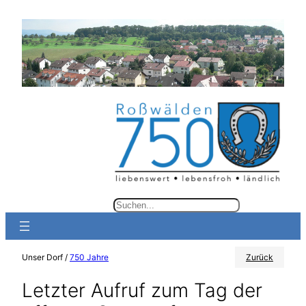
Zum
Inhalt
springen
S
u
c
Unser Dorf /
750 Jahre
Zurück
h
e
Letzter Aufruf zum Tag der
n