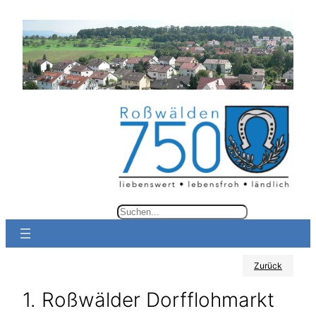
Zum
Inhalt
springen
S
u
c
Zurück
h
e
1. Roßwälder Dorfflohmarkt
n