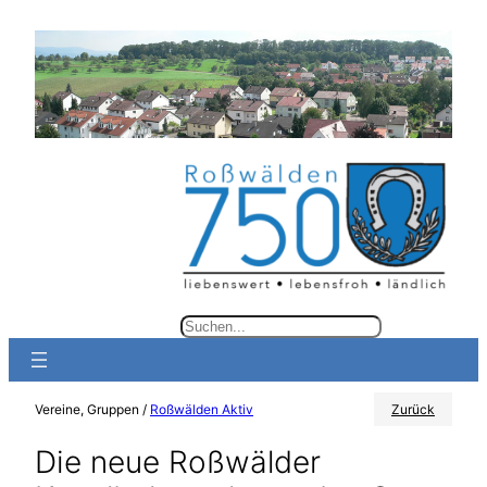
Zum
Inhalt
springen
S
u
c
Vereine, Gruppen /
Roßwälden Aktiv
Zurück
h
e
Die neue Roßwälder
n