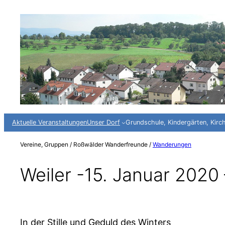
Zum
Inhalt
springen
Aktuelle Veranstaltungen
Unser Dorf
Grundschule, Kindergärten, Kirc
Vereine, Gruppen / Roßwälder Wanderfreunde /
Wanderungen
Weiler -15. Januar 2020 
In der Stille und Geduld de