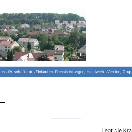
hen
Ortschaftsrat
Einkaufen, Dienstleistungen, Handwerk
Vereine, Gru
–
s Winters liegt die Kraft für 